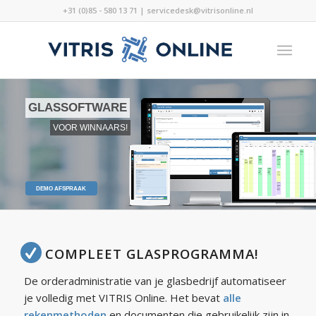
+31 (0)85 - 580 13 71 | servicedesk@vitrisonline.nl
GLASSOFTWARE
VOOR WINNAARS!
DEMO AFSPRAAK
COMPLEET GLASPROGRAMMA!
De orderadministratie van je glasbedrijf automatiseer
je volledig met VITRIS Online. Het bevat
alle
rekenmethoden
en documenten die gebruikelijk zijn in