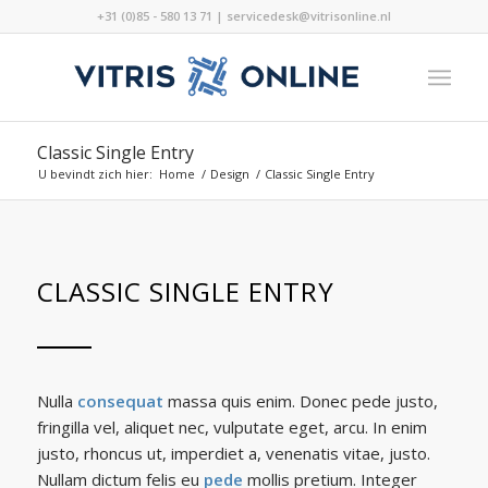
+31 (0)85 - 580 13 71 | servicedesk@vitrisonline.nl
Classic Single Entry
U bevindt zich hier:
Home
/
Design
/
Classic Single Entry
CLASSIC SINGLE ENTRY
Nulla
consequat
massa quis enim. Donec pede justo,
fringilla vel, aliquet nec, vulputate eget, arcu. In enim
justo, rhoncus ut, imperdiet a, venenatis vitae, justo.
Nullam dictum felis eu
pede
mollis pretium. Integer