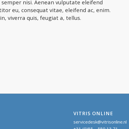
semper nisi. Aenean vulputate eleifend
ttitor eu, consequat vitae, eleifend ac, enim.
, viverra quis, feugiat a, tellus.
VITRIS ONLINE
servicedesk@vitrisonline.nl
+31 (0)85 – 580 13 71