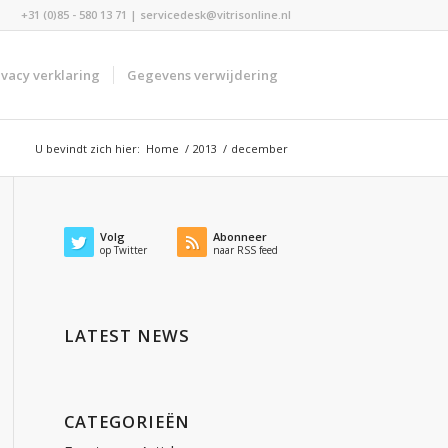
+31 (0)85 - 580 13 71 | servicedesk@vitrisonline.nl
ivacy verklaring
Gegevens verwijdering
U bevindt zich hier:
Home
/
2013
/
december
Volg
Abonneer
op Twitter
naar RSS feed
LATEST NEWS
CATEGORIEËN