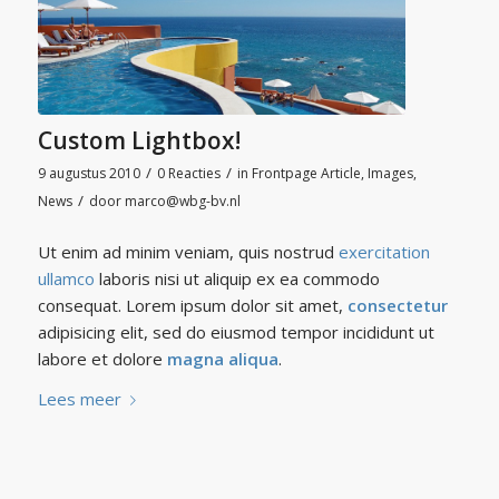
Custom Lightbox!
/
/
9 augustus 2010
0 Reacties
in
Frontpage Article
,
Images
,
/
News
door
marco@wbg-bv.nl
Ut enim ad minim veniam, quis nostrud
exercitation
ullamco
laboris nisi ut aliquip ex ea commodo
consequat. Lorem ipsum dolor sit amet,
consectetur
adipisicing elit, sed do eiusmod tempor incididunt ut
labore et dolore
magna aliqua
.
Lees meer