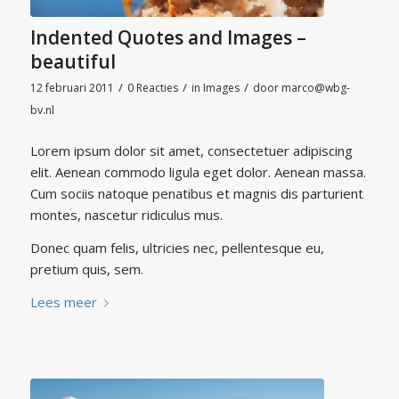
Indented Quotes and Images –
beautiful
/
/
/
12 februari 2011
0 Reacties
in
Images
door
marco@wbg-
bv.nl
Lorem ipsum dolor sit amet, consectetuer adipiscing
elit. Aenean commodo ligula eget dolor. Aenean massa.
Cum sociis natoque penatibus et magnis dis parturient
montes, nascetur ridiculus mus.
Donec quam felis, ultricies nec, pellentesque eu,
pretium quis, sem.
Lees meer