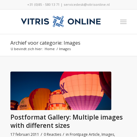
+31 (0)85 - 580 13 71 | servicedesk@vitrisonline.nl
Archief voor categorie: Images
U bevindt zich hier:
Home
/
Images
Postformat Gallery: Multiple images
with different sizes
/
/
17 februari 2011
0 Reacties
in
Frontpage Article
,
Images
,