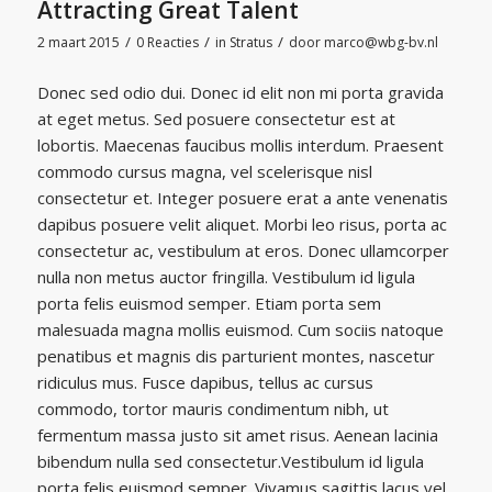
Attracting Great Talent
/
/
/
2 maart 2015
0 Reacties
in
Stratus
door
marco@wbg-bv.nl
Donec sed odio dui. Donec id elit non mi porta gravida
at eget metus. Sed posuere consectetur est at
lobortis. Maecenas faucibus mollis interdum. Praesent
commodo cursus magna, vel scelerisque nisl
consectetur et. Integer posuere erat a ante venenatis
dapibus posuere velit aliquet. Morbi leo risus, porta ac
consectetur ac, vestibulum at eros. Donec ullamcorper
nulla non metus auctor fringilla. Vestibulum id ligula
porta felis euismod semper. Etiam porta sem
malesuada magna mollis euismod. Cum sociis natoque
penatibus et magnis dis parturient montes, nascetur
ridiculus mus. Fusce dapibus, tellus ac cursus
commodo, tortor mauris condimentum nibh, ut
fermentum massa justo sit amet risus. Aenean lacinia
bibendum nulla sed consectetur.Vestibulum id ligula
porta felis euismod semper. Vivamus sagittis lacus vel