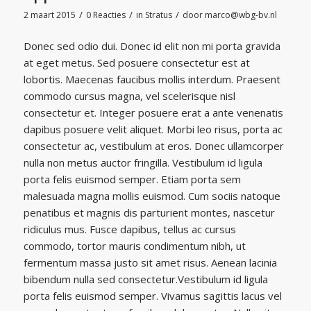
/
/
/
2 maart 2015
0 Reacties
in
Stratus
door
marco@wbg-bv.nl
Donec sed odio dui. Donec id elit non mi porta gravida
at eget metus. Sed posuere consectetur est at
lobortis. Maecenas faucibus mollis interdum. Praesent
commodo cursus magna, vel scelerisque nisl
consectetur et. Integer posuere erat a ante venenatis
dapibus posuere velit aliquet. Morbi leo risus, porta ac
consectetur ac, vestibulum at eros. Donec ullamcorper
nulla non metus auctor fringilla. Vestibulum id ligula
porta felis euismod semper. Etiam porta sem
malesuada magna mollis euismod. Cum sociis natoque
penatibus et magnis dis parturient montes, nascetur
ridiculus mus. Fusce dapibus, tellus ac cursus
commodo, tortor mauris condimentum nibh, ut
fermentum massa justo sit amet risus. Aenean lacinia
bibendum nulla sed consectetur.Vestibulum id ligula
porta felis euismod semper. Vivamus sagittis lacus vel