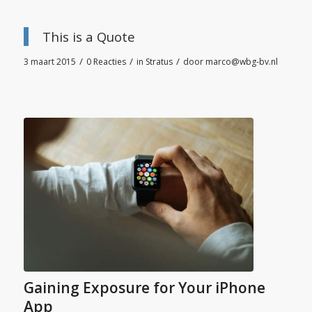
This is a Quote
/
/
/
3 maart 2015
0 Reacties
in
Stratus
door
marco@wbg-bv.nl
Gaining Exposure for Your iPhone
App