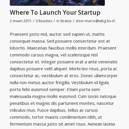
Where To Launch Your Startup
/
/
/
2 maart 2015
0 Reacties
in
Stratus
door
marco@wbg-bv.nl
Praesent justo nisl, auctor sed sapien ut, mattis
consequat massa. Sed posuere consectetur est at
lobortis. Maecenas faucibus mollis interdum. Praesent
commodo cursus magna, vel scelerisque nisl
consectetur et. Integer posuere erat a ante venenatis
dapibus posuere velit aliquet. Morbi leo risus, porta ac
consectetur ac, vestibulum at eros. Donec ullamcorper
nulla non metus auctor fringilla. Vestibulum id ligula
porta felis euismod semper. Etiam porta sem
malesuada magna mollis euismod. Cum sociis natoque
penatibus et magnis dis parturient montes, nascetur
ridiculus mus. Fusce dapibus, tellus ac cursus
commodo, tortor mauris condimentum nibh, ut
fermentum massa justo sit amet risus. Aenean lacinia