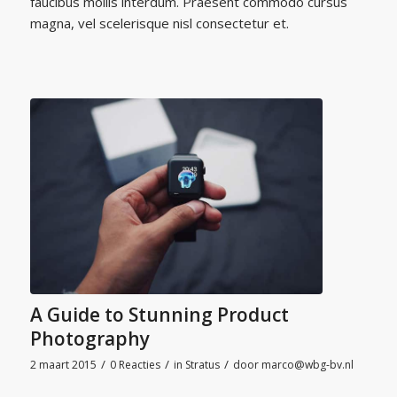
faucibus mollis interdum. Praesent commodo cursus
magna, vel scelerisque nisl consectetur et.
A Guide to Stunning Product
Photography
/
/
/
2 maart 2015
0 Reacties
in
Stratus
door
marco@wbg-bv.nl