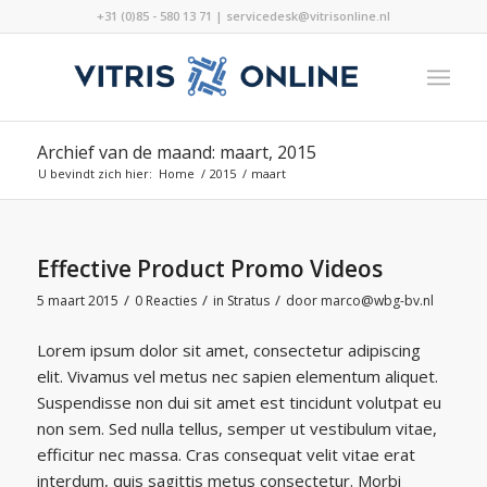
+31 (0)85 - 580 13 71 | servicedesk@vitrisonline.nl
Archief van de maand: maart, 2015
U bevindt zich hier:
Home
/
2015
/
maart
Effective Product Promo Videos
/
/
/
5 maart 2015
0 Reacties
in
Stratus
door
marco@wbg-bv.nl
Lorem ipsum dolor sit amet, consectetur adipiscing
elit. Vivamus vel metus nec sapien elementum aliquet.
Suspendisse non dui sit amet est tincidunt volutpat eu
non sem. Sed nulla tellus, semper ut vestibulum vitae,
efficitur nec massa. Cras consequat velit vitae erat
interdum, quis sagittis metus consectetur. Morbi