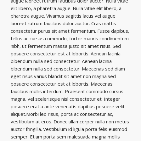
augue laoreet rutrum faucibus dolor auctor. Nulla vitae
elit libero, a pharetra augue. Nulla vitae elit libero, a
pharetra augue. Vivamus sagittis lacus vel augue
laoreet rutrum faucibus dolor auctor. Cras mattis
consectetur purus sit amet fermentum. Fusce dapibus,
tellus ac cursus commodo, tortor mauris condimentum
nibh, ut fermentum massa justo sit amet risus. Sed
posuere consectetur est at lobortis. Aenean lacinia
bibendum nulla sed consectetur. Aenean lacinia
bibendum nulla sed consectetur. Maecenas sed diam
eget risus varius blandit sit amet non magna.Sed
posuere consectetur est at lobortis. Maecenas
faucibus mollis interdum. Praesent commodo cursus
magna, vel scelerisque nisl consectetur et. Integer
posuere erat a ante venenatis dapibus posuere velit
aliquet.Morbi leo risus, porta ac consectetur ac,
vestibulum at eros. Donec ullamcorper nulla non metus
auctor fringilla. Vestibulum id ligula porta felis euismod
semper. Etiam porta sem malesuada magna mollis