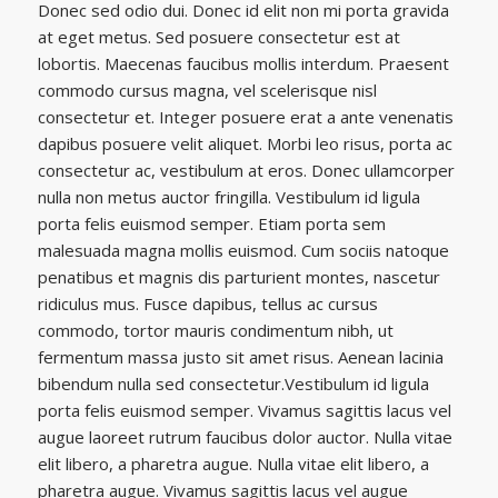
Donec sed odio dui. Donec id elit non mi porta gravida
at eget metus. Sed posuere consectetur est at
lobortis. Maecenas faucibus mollis interdum. Praesent
commodo cursus magna, vel scelerisque nisl
consectetur et. Integer posuere erat a ante venenatis
dapibus posuere velit aliquet. Morbi leo risus, porta ac
consectetur ac, vestibulum at eros. Donec ullamcorper
nulla non metus auctor fringilla. Vestibulum id ligula
porta felis euismod semper. Etiam porta sem
malesuada magna mollis euismod. Cum sociis natoque
penatibus et magnis dis parturient montes, nascetur
ridiculus mus. Fusce dapibus, tellus ac cursus
commodo, tortor mauris condimentum nibh, ut
fermentum massa justo sit amet risus. Aenean lacinia
bibendum nulla sed consectetur.Vestibulum id ligula
porta felis euismod semper. Vivamus sagittis lacus vel
augue laoreet rutrum faucibus dolor auctor. Nulla vitae
elit libero, a pharetra augue. Nulla vitae elit libero, a
pharetra augue. Vivamus sagittis lacus vel augue