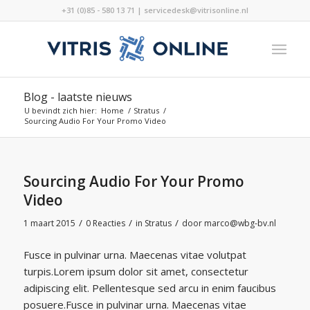
+31 (0)85 - 580 13 71 | servicedesk@vitrisonline.nl
Blog - laatste nieuws
U bevindt zich hier:
Home
/
Stratus
/
Sourcing Audio For Your Promo Video
Sourcing Audio For Your Promo
Video
/
/
/
1 maart 2015
0 Reacties
in
Stratus
door
marco@wbg-bv.nl
Fusce in pulvinar urna. Maecenas vitae volutpat
turpis.Lorem ipsum dolor sit amet, consectetur
adipiscing elit. Pellentesque sed arcu in enim faucibus
posuere.Fusce in pulvinar urna. Maecenas vitae