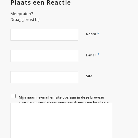
Plaats een Reactie
Meepraten?
Draag gerust bij!
*
Naam
*
E-mail
Site
Mijn naam, e-mail en site opslaan in deze browser
voor de volgende keer wanneer ik een reactie plaats.