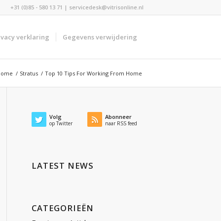
+31 (0)85 - 580 13 71 | servicedesk@vitrisonline.nl
ivacy verklaring
Gegevens verwijdering
Home
/
Stratus
/
Top 10 Tips For Working From Home
Volg
Abonneer
op Twitter
naar RSS feed
LATEST NEWS
CATEGORIEËN