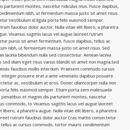
s parturient montes, nascetur ridiculus mus. Fusce dapibus,
condimentum nibh, ut fermentum massa justo sit amet risus.
tur.Vestibulum id ligula porta felis euismod semper.
rum faucibus dolor auctor. Nulla vitae elit libero, a pharetra
augue. Vivamus sagittis lacus vel augue laoreet rutrum
etur purus sit amet fermentum. Fusce dapibus, tellus ac
m nibh, ut fermentum massa justo sit amet risus. Sed
n lacinia bibendum nulla sed consectetur. Aenean lacinia
 sed diam eget risus varius blandit sit amet non magna.Sed
cenas faucibus mollis interdum. Praesent commodo cursus
t. Integer posuere erat a ante venenatis dapibus posuere
sectetur ac, vestibulum at eros. Donec ullamcorper nulla non
la porta felis euismod semper. Etiam porta sem malesuada
 penatibus et magnis dis parturient montes, nascetur
rsus commodo, to Vivamus sagittis lacus vel augue laoreet
t libero, a pharetra augue. Nulla vitae elit libero, a pharetra
oreet rutrum faucibus dolor auctor.Cras mattis consectetur
 tellus ac cursus commodo, tortor mauris condimentum