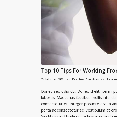
Top 10 Tips For Working F
/
/
/
27 februari 2015
0 Reacties
in
Stratus
door
m
Donec sed odio dui. Donec id elit non mi 
lobortis. Maecenas faucibus mollis interd
consectetur et. Integer posuere erat a ant
porta ac consectetur ac, vestibulum at ero
Vestibulum id ligula porta felis euismod