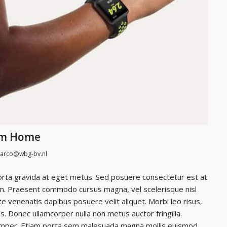
rom Home
arco@wbg-bv.nl
porta gravida at eget metus. Sed posuere consectetur est at
um. Praesent commodo cursus magna, vel scelerisque nisl
e venenatis dapibus posuere velit aliquet. Morbi leo risus,
s. Donec ullamcorper nulla non metus auctor fringilla.
 semper. Etiam porta sem malesuada magna mollis euismod.