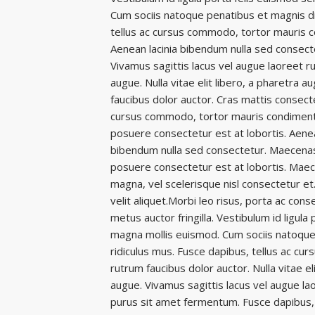
Cum sociis natoque penatibus et magnis di
tellus ac cursus commodo, tortor mauris 
Aenean lacinia bibendum nulla sed consecte
Vivamus sagittis lacus vel augue laoreet rut
augue. Nulla vitae elit libero, a pharetra 
faucibus dolor auctor. Cras mattis consect
cursus commodo, tortor mauris condimentu
posuere consectetur est at lobortis. Aenea
bibendum nulla sed consectetur. Maecenas
posuere consectetur est at lobortis. Mae
magna, vel scelerisque nisl consectetur e
velit aliquet.Morbi leo risus, porta ac con
metus auctor fringilla. Vestibulum id ligu
magna mollis euismod. Cum sociis natoque
ridiculus mus. Fusce dapibus, tellus ac cu
rutrum faucibus dolor auctor. Nulla vitae eli
augue. Vivamus sagittis lacus vel augue la
purus sit amet fermentum. Fusce dapibus,