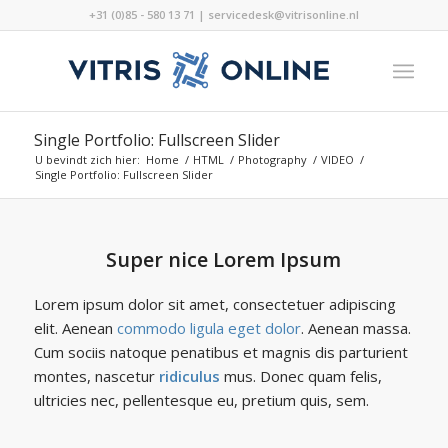
+31 (0)85 - 580 13 71 | servicedesk@vitrisonline.nl
Single Portfolio: Fullscreen Slider
U bevindt zich hier:
Home
/
HTML
/
Photography
/
VIDEO
/
Single Portfolio: Fullscreen Slider
Super nice Lorem Ipsum
Lorem ipsum dolor sit amet, consectetuer adipiscing
elit. Aenean
commodo ligula eget dolor
. Aenean massa.
Cum sociis natoque penatibus et magnis dis parturient
montes, nascetur
ridiculus
mus. Donec quam felis,
ultricies nec, pellentesque eu, pretium quis, sem.