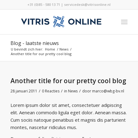
+31 (0)85 - 580 13 71 | servicedesk@vitrisonline.nl
Blog - laatste nieuws
U bevindt zich hier:
Home
/
News
/
Another title for our pretty cool blog
Another title for our pretty cool blog
/
/
/
28 januari 2011
0 Reacties
in
News
door
marco@wbg-bv.nl
Lorem ipsum dolor sit amet, consectetuer adipiscing
elit. Aenean commodo ligula eget dolor. Aenean massa.
Cum sociis natoque penatibus et magnis dis parturient
montes, nascetur ridiculus mus.