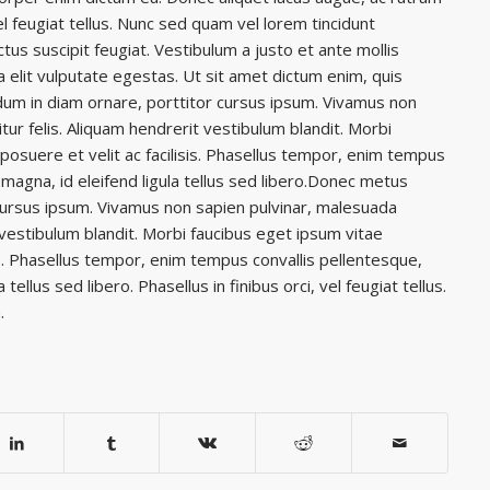
 vel feugiat tellus. Nunc sed quam vel lorem tincidunt
us suscipit feugiat. Vestibulum a justo et ante mollis
o a elit vulputate egestas. Ut sit amet dictum enim, quis
um in diam ornare, porttitor cursus ipsum. Vivamus non
itur felis. Aliquam hendrerit vestibulum blandit. Morbi
osuere et velit ac facilisis. Phasellus tempor, enim tempus
magna, id eleifend ligula tellus sed libero.Donec metus
cursus ipsum. Vivamus non sapien pulvinar, malesuada
t vestibulum blandit. Morbi faucibus eget ipsum vitae
is. Phasellus tempor, enim tempus convallis pellentesque,
ellus sed libero. Phasellus in finibus orci, vel feugiat tellus.
.