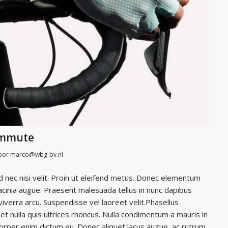
ommute
oor
marco@wbg-bv.nl
ed nec nisi velit. Proin ut eleifend metus. Donec elementum
t lacinia augue. Praesent malesuada tellus in nunc dapibus
viverra arcu. Suspendisse vel laoreet velit.Phasellus
et nulla quis ultrices rhoncus. Nulla condimentum a mauris in
mcorper enim dictum eu. Donec aliquet lacus augue, ac rutrum