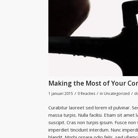
Making the Most of Your C
/
/
/
1 januari 2015
0 Reacties
in
Uncategorized
d
Curabitur laoreet sed lorem id pulvinar. S
massa turpis. Nulla facilisi. Etiam sit ame
suscipit. Cras non turpis ipsum. Fusce non 
imperdiet tincidunt interdum. Nunc imperdi
blandit. Morbi ornare odio felis, sed ulla