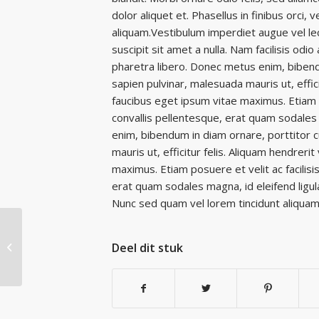
dolor aliquet et. Phasellus in finibus orci,
aliquam.Vestibulum imperdiet augue vel lect
suscipit sit amet a nulla. Nam facilisis odi
pharetra libero. Donec metus enim, bibend
sapien pulvinar, malesuada mauris ut, effic
faucibus eget ipsum vitae maximus. Etiam p
convallis pellentesque, erat quam sodales 
enim, bibendum in diam ornare, porttitor 
mauris ut, efficitur felis. Aliquam hendreri
maximus. Etiam posuere et velit ac facilis
erat quam sodales magna, id eleifend ligula t
Nunc sed quam vel lorem tincidunt aliquam
A nice entry
Deel dit stuk