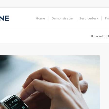
Home
Demonstratie
Servicedesk
Pr
U bevindt zich