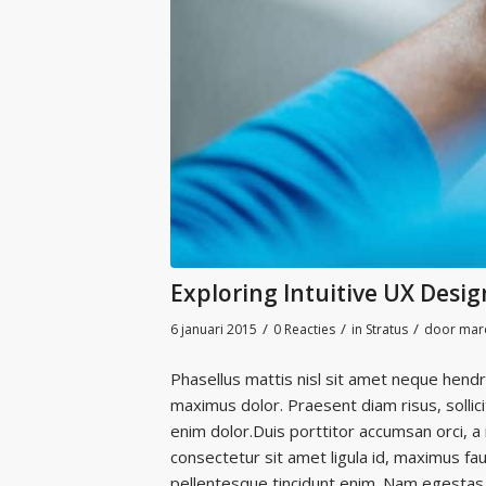
Exploring Intuitive UX Desig
/
/
/
6 januari 2015
0 Reacties
in
Stratus
door
mar
Phasellus mattis nisl sit amet neque hendr
maximus dolor. Praesent diam risus, sollici
enim dolor.Duis porttitor accumsan orci, a
consectetur sit amet ligula id, maximus fau
pellentesque tincidunt enim. Nam egestas 