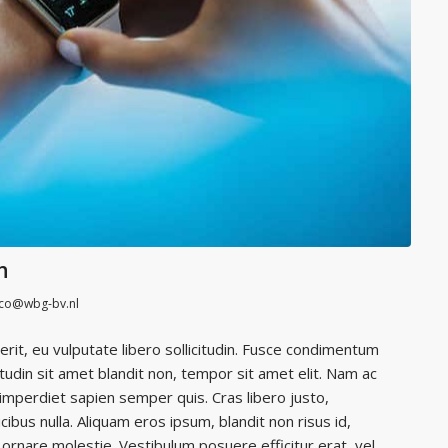
n
co@wbg-bv.nl
erit, eu vulputate libero sollicitudin. Fusce condimentum
tudin sit amet blandit non, tempor sit amet elit. Nam ac
 imperdiet sapien semper quis. Cras libero justo,
cibus nulla. Aliquam eros ipsum, blandit non risus id,
ornare molestie. Vestibulum posuere efficitur erat, vel