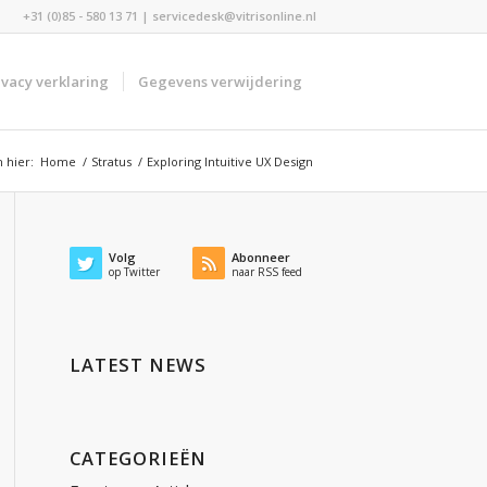
+31 (0)85 - 580 13 71 | servicedesk@vitrisonline.nl
ivacy verklaring
Gegevens verwijdering
 hier:
Home
/
Stratus
/
Exploring Intuitive UX Design
Volg
Abonneer
op Twitter
naar RSS feed
LATEST NEWS
CATEGORIEËN