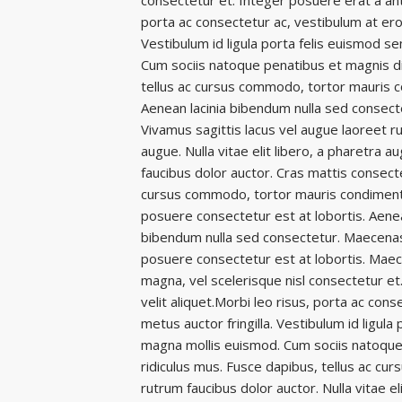
consectetur et. Integer posuere erat a ant
porta ac consectetur ac, vestibulum at ero
Vestibulum id ligula porta felis euismod
Cum sociis natoque penatibus et magnis di
tellus ac cursus commodo, tortor mauris 
Aenean lacinia bibendum nulla sed consecte
Vivamus sagittis lacus vel augue laoreet rut
augue. Nulla vitae elit libero, a pharetra 
faucibus dolor auctor. Cras mattis consect
cursus commodo, tortor mauris condimentu
posuere consectetur est at lobortis. Aenea
bibendum nulla sed consectetur. Maecenas
posuere consectetur est at lobortis. Mae
magna, vel scelerisque nisl consectetur e
velit aliquet.Morbi leo risus, porta ac con
metus auctor fringilla. Vestibulum id ligu
magna mollis euismod. Cum sociis natoque
ridiculus mus. Fusce dapibus, tellus ac cu
rutrum faucibus dolor auctor. Nulla vitae eli