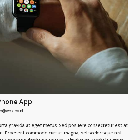
iPhone App
o@wbg-bv.nl
porta gravida at eget metus. Sed posuere consectetur est at
um. Praesent commodo cursus magna, vel scelerisque nisl