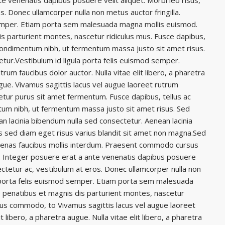
e venenatis dapibus posuere velit aliquet. Morbi leo risus,
s. Donec ullamcorper nulla non metus auctor fringilla.
 semper. Etiam porta sem malesuada magna mollis euismod.
s parturient montes, nascetur ridiculus mus. Fusce dapibus,
condimentum nibh, ut fermentum massa justo sit amet risus.
tur.Vestibulum id ligula porta felis euismod semper.
rum faucibus dolor auctor. Nulla vitae elit libero, a pharetra
augue. Vivamus sagittis lacus vel augue laoreet rutrum
etur purus sit amet fermentum. Fusce dapibus, tellus ac
m nibh, ut fermentum massa justo sit amet risus. Sed
n lacinia bibendum nulla sed consectetur. Aenean lacinia
 sed diam eget risus varius blandit sit amet non magna.Sed
cenas faucibus mollis interdum. Praesent commodo cursus
t. Integer posuere erat a ante venenatis dapibus posuere
sectetur ac, vestibulum at eros. Donec ullamcorper nulla non
la porta felis euismod semper. Etiam porta sem malesuada
 penatibus et magnis dis parturient montes, nascetur
rsus commodo, to Vivamus sagittis lacus vel augue laoreet
t libero, a pharetra augue. Nulla vitae elit libero, a pharetra