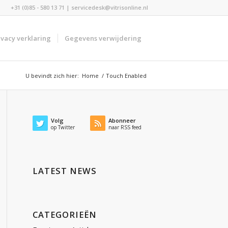
+31 (0)85 - 580 13 71 | servicedesk@vitrisonline.nl
ivacy verklaring
Gegevens verwijdering
U bevindt zich hier:
Home
/
Touch Enabled
Volg
Abonneer
op Twitter
naar RSS feed
LATEST NEWS
CATEGORIEËN