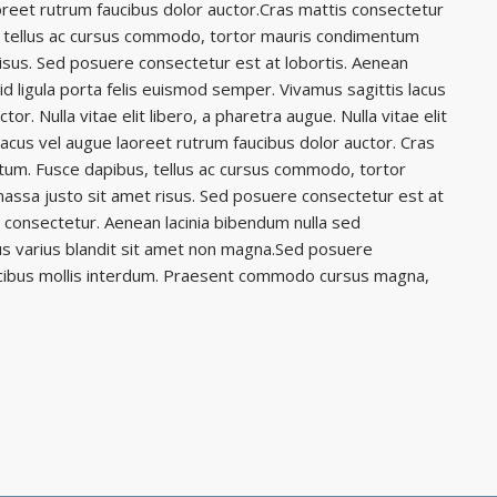
oreet rutrum faucibus dolor auctor.Cras mattis consectetur
 tellus ac cursus commodo, tortor mauris condimentum
isus. Sed posuere consectetur est at lobortis. Aenean
id ligula porta felis euismod semper. Vivamus sagittis lacus
or. Nulla vitae elit libero, a pharetra augue. Nulla vitae elit
lacus vel augue laoreet rutrum faucibus dolor auctor. Cras
tum. Fusce dapibus, tellus ac cursus commodo, tortor
ssa justo sit amet risus. Sed posuere consectetur est at
d consectetur. Aenean lacinia bibendum nulla sed
s varius blandit sit amet non magna.Sed posuere
ucibus mollis interdum. Praesent commodo cursus magna,